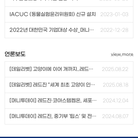
IACUC (동물실험윤리위원회) 신규 설치
2023-01-03
2022년 대한민국 기업대상 수상_머니투데이
2022-12-28
언론보도
view more
[데일리벳] 고양이에 이어 개까지..레드진 “반려견 세포기반 인공혈액 개발 성공”
2025.08.22
[데일리벳] 레드진 “세계 최초 고양이 인공혈액 개발 성공..반려동물 수혈 치료 새 지평 연다”
2025.08.18
[머니투데이] 레드진∙코아스템켐온, 세포 기반 배양 인공 혈액 상업화 협력
2024.12.04
[머니투데이] 레드진, 중기부 '팁스' 및 전북테크노파크 R&D 과제 선정
2024.08.07